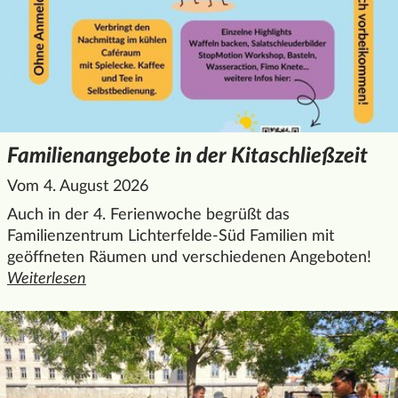
Familienangebote in der Kitaschließzeit
Vom 4. August 2026
Auch in der 4. Ferienwoche begrüßt das
Familienzentrum Lichterfelde-Süd Familien mit
geöffneten Räumen und verschiedenen Angeboten!
Weiterlesen
den ganzen Artikel "Familienangebote in der Kitaschließzei