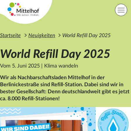
Zum Hauptinhalt der Seite springen
Einfache Sprache
Sprache
Startseite
Neuigkeiten
World Refill Day 2025
World Refill Day 2025
Lage
Kontakt
Suche
Vom 5. Juni 2025
|
Klima wandeln
Wir als Nachbarschaftsladen Mittelhof in der
Berlinickestraße sind Refill-Station. Dabei sind wir in
Startseite
bester Gesellschaft: Denn deutschlandweit gibt es jetzt
Angebote
Orte
ca. 8.000 Refill-Stationen!
Engagement
Über uns
Karriere
Spenden