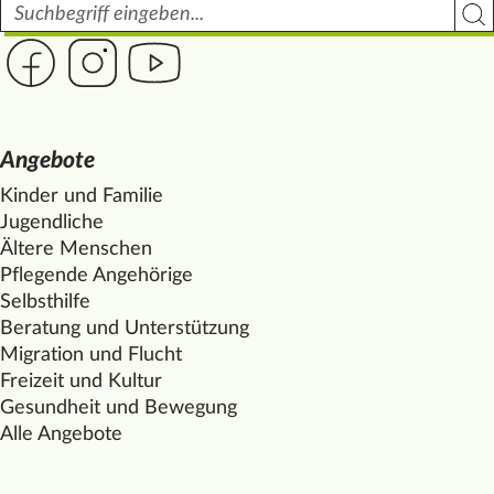
Suchbegriff
Such
Link zur Seite des Mittelhof auf Facebook
Link zur Seite des Mittelhof auf Instagram
Link zur Seite des Mittelhof auf Youtube
Angebote
Kinder und Familie
Jugendliche
Ältere Menschen
Pflegende Angehörige
Selbsthilfe
Beratung und Unterstützung
Migration und Flucht
Freizeit und Kultur
Gesundheit und Bewegung
Alle Angebote