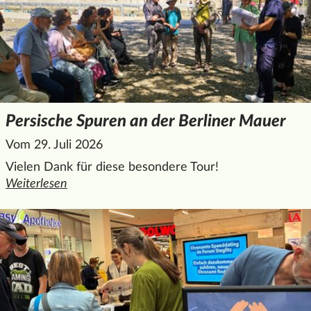
Persische Spuren an der Berliner Mauer
Vom 29. Juli 2026
Vielen Dank für diese besondere Tour!
Weiterlesen
den ganzen Artikel "Persische Spuren an der Berliner Maue