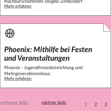
Nachbarschaftshilfe Steglitz-Zehlendorf
Mehr erfahren
über Nachbarschaftshilfe: Digital-Helfer:in
Phoenix: Mithilfe bei Festen
und Veranstaltungen
Phoenix - Jugendfreizeiteinrichtung und
Mehrgenerationenhaus
Mehr erfahren
über Phoenix: Mithilfe bei Festen und Veranstaltungen
vorherige Seite
nächste Seite
1
2
3