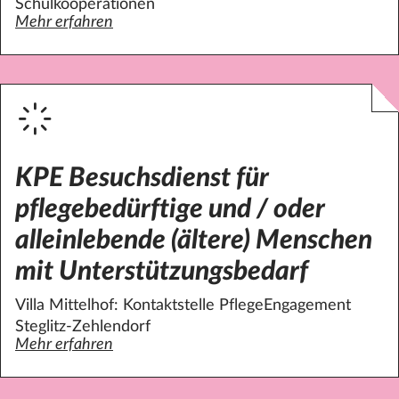
Schulkooperationen
Mehr erfahren
über Karpfenteich Grundschule: Freizeitaktivitäten / off
KPE Besuchsdienst für
pflegebedürftige und / oder
alleinlebende (ältere) Menschen
mit Unterstützungsbedarf
Villa Mittelhof: Kontaktstelle PflegeEngagement
Steglitz-Zehlendorf
Mehr erfahren
über KPE Besuchsdienst für pflegebedürftige und / oder 