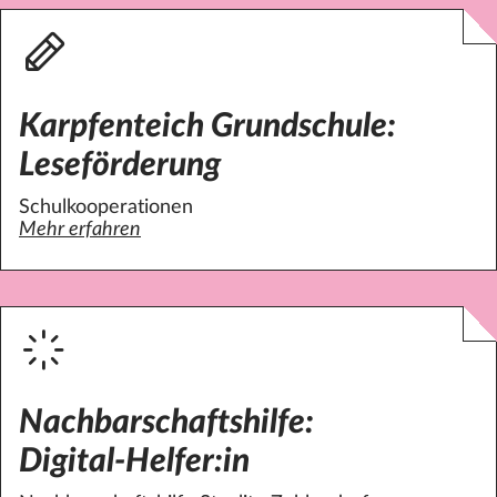
Karpfenteich Grundschule:
Leseförderung
Schulkooperationen
Mehr erfahren
über Karpfenteich Grundschule: Leseförderung
Nachbarschaftshilfe:
Digital-Helfer:in