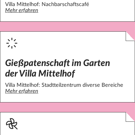
Hauswirtschaft
Villa Mittelhof: Nachbarschaftscafé
Kunst / Kreatives
Mehr erfahren
über Villa Mittelhof: Mithilfe beim Trödel und bei Festen
Lern- / Leseförderung
Musik / Gesang
Nachbarschaftshilfe
Patenschaft / Mentoring
Reparatur / Handwerkliches
Sport / Bewegung
Gießpatenschaft im Garten
Sprache/ Sprachkurse
der Villa Mittelhof
Öffentlichkeitsarbeit / Presse
Villa Mittelhof: Stadtteilzentrum diverse Bereiche
Mehr erfahren
über Gießpatenschaft im Garten der Villa Mittelhof
Filter anwenden