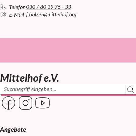
030 / 80 19 75 - 33
Telefon
f.balzer@mittelhof.org
E-Mail
Mittelhof e.V.
Suchbegriff
Such
Link zur Seite des Mittelhof auf Facebook
Link zur Seite des Mittelhof auf Instagram
Link zur Seite des Mittelhof auf Youtube
Angebote