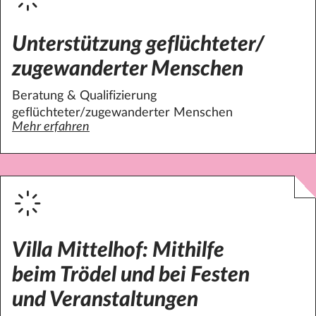
Zielgruppen
Tätigkeitsfelder
Datenschutz
Unterstützung geflüchteter/
Impressum
Erwachsene
Beratung / Information
Familien
Besorgungen
zugewanderter Menschen
Kontakt
Geflüchtete
Besuchsdienst / Begleitung
Beratung & Qualifizierung
Jugendliche
Büro / Verwaltung
geflüchteter/zugewanderter Menschen
Kinder
Cafédienst /
Mehr erfahren
über Unterstützung geflüchteter/zugewanderter Mensc
Nachbarschaftscafé
Senior:innen
Digitales / Social Media
Gartenarbeit
Handarbeit / Basteln
Hilfe in Notsituationen
Integration
Villa Mittelhof: Mithilfe
Integration / Sprache
beim Trödel und bei Festen
Kinderbetreuung
und Veranstaltungen
Kochen / Backen /