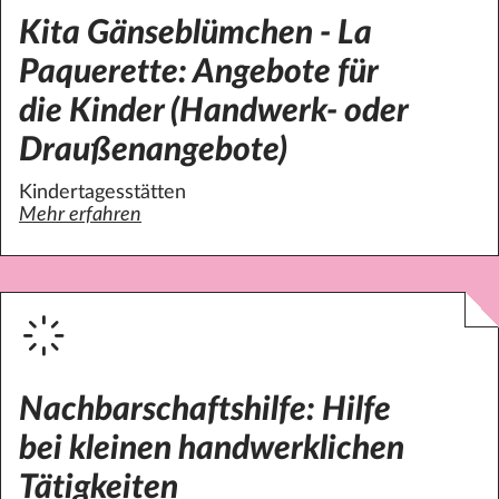
Kita Gänseblümchen - La
Paquerette: Angebote für
die Kinder (Handwerk- oder
Draußenangebote)
Kindertagesstätten
Mehr erfahren
über Kita Gänseblümchen - La Paquerette: Angebote für
Nachbarschaftshilfe: Hilfe
bei kleinen handwerklichen
Tätigkeiten