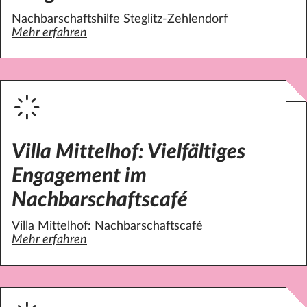
Nachbarschaftshilfe Steglitz-Zehlendorf
Mehr erfahren
über Nachbarschaftshilfe: Hilfe bei kleinen handwerklich
Villa Mittelhof: Vielfältiges
Engagement im
Nachbarschaftscafé
Villa Mittelhof: Nachbarschaftscafé
Mehr erfahren
über Villa Mittelhof: Vielfältiges Engagement im Nachbar