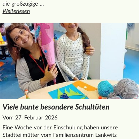
die großzügige …
Weiterlesen
den ganzen Artikel "Mittelhof erhält großzügige Spende d
Viele bunte besondere Schultüten
Vom 27. Februar 2026
Eine Woche vor der Einschulung haben unsere
Stadtteilmütter vom Familienzentrum Lankwitz