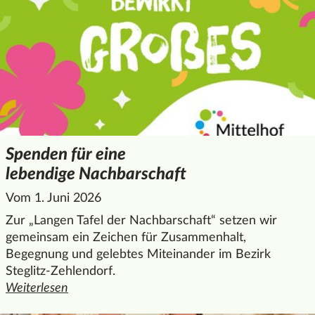
Spenden für eine
lebendige Nachbarschaft
Vom 1. Juni 2026
Zur „Langen Tafel der Nachbarschaft“ setzen wir
gemeinsam ein Zeichen für Zusammenhalt,
Begegnung und gelebtes Miteinander im Bezirk
Steglitz-Zehlendorf.
Weiterlesen
den ganzen Artikel "Spenden für eine lebendige Nachbars