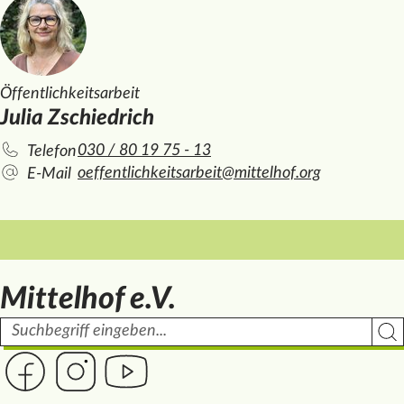
Öffentlichkeitsarbeit
Julia Zschiedrich
030 / 80 19 75 - 13
Telefon
oeffentlichkeitsarbeit@mittelhof.org
E-Mail
Mittelhof e.V.
Suchbegriff
Such
Link zur Seite des Mittelhof auf Facebook
Link zur Seite des Mittelhof auf Instagram
Link zur Seite des Mittelhof auf Youtube