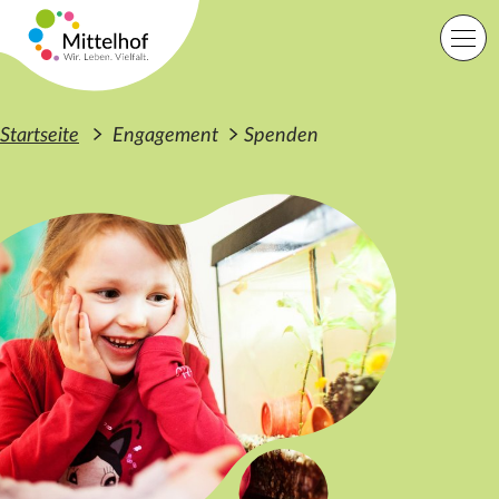
Zum Hauptinhalt der Seite springen
Einfache Sprache
Sprache
Startseite
Engagement
Spenden
Lage
Kontakt
Suche
Startseite
Angebote
Orte
Engagement
Über uns
Karriere
Spenden