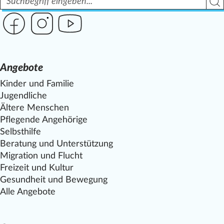
Such
Link zur Seite des Mittelhof auf Facebook
Link zur Seite des Mittelhof auf Instagram
Link zur Seite des Mittelhof auf Youtube
Angebote
Kinder und Familie
Jugendliche
Ältere Menschen
Pflegende Angehörige
Selbsthilfe
Beratung und Unterstützung
Migration und Flucht
Freizeit und Kultur
Gesundheit und Bewegung
Alle Angebote