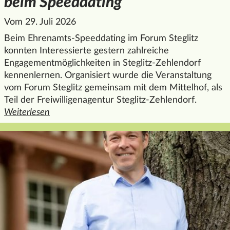
beim Speeddating
Vom 29. Juli 2026
Beim Ehrenamts-Speeddating im Forum Steglitz
konnten Interessierte gestern zahlreiche
Engagementmöglichkeiten in Steglitz-Zehlendorf
kennenlernen. Organisiert wurde die Veranstaltung
vom Forum Steglitz gemeinsam mit dem Mittelhof, als
Teil der Freiwilligenagentur Steglitz-Zehlendorf.
Weiterlesen
den ganzen Artikel "Ehrenamt entdecken beim Speeddatin