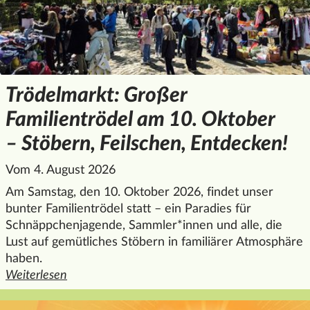
Trödelmarkt: Großer
Familientrödel am 10. Oktober
– Stöbern, Feilschen, Entdecken!
Vom 4. August 2026
Am Samstag, den 10. Oktober 2026, findet unser
bunter Familientrödel statt – ein Paradies für
Schnäppchenjagende, Sammler*innen und alle, die
Lust auf gemütliches Stöbern in familiärer Atmosphäre
haben.
Weiterlesen
den ganzen Artikel "Trödelmarkt: Großer Familientrödel am