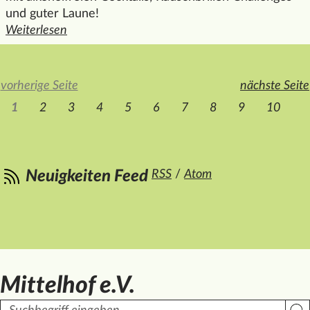
und guter Laune!
Weiterlesen
den ganzen Artikel "Phoenix Clean & Clever Mocktailparty
vorherige Seite
nächste Seite
1
2
3
4
5
6
7
8
9
10
RSS
/
Atom
Neuigkeiten Feed
Mittelhof e.V.
Suchbegriff