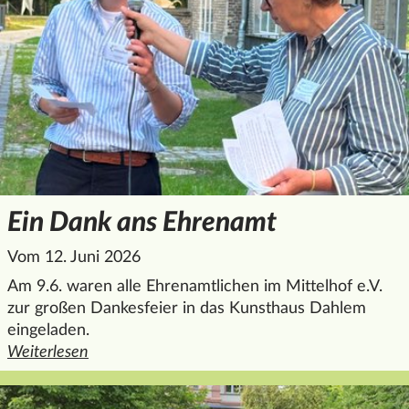
Ein Dank ans Ehrenamt
Vom 12. Juni 2026
Am 9.6. waren alle Ehrenamtlichen im Mittelhof e.V.
zur großen Dankesfeier in das Kunsthaus Dahlem
eingeladen.
Weiterlesen
den ganzen Artikel "Ein Dank ans Ehrenamt