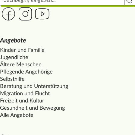
Such
Link zur Seite des Mittelhof auf Facebook
Link zur Seite des Mittelhof auf Instagram
Link zur Seite des Mittelhof auf Youtube
Angebote
Kinder und Familie
Jugendliche
Ältere Menschen
Pflegende Angehörige
Selbsthilfe
Beratung und Unterstützung
Migration und Flucht
Freizeit und Kultur
Gesundheit und Bewegung
Alle Angebote