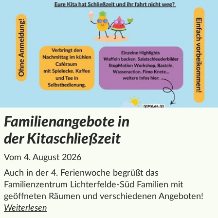
Beratung
Familienzentrum
Datenschutz
Lankwitz
Kurse und Gruppen
Impressum
Familienzentrum
Mitmachen &
Lichterfelde-Süd
Kontakt
Ehrenamt
Kindertagesstätten
Veranstaltungen
Kontaktstelle
PflegeEngagement
Nachbarschaftshaus
Lilienthal
Familienangebote in
Phoenix
Schulkooperationen
der Kitaschließzeit
Selbsthilfe
Vom 4. August 2026
Villa Folke Bernadotte
Auch in der 4. Ferienwoche begrüßt das
Villa Mittelhof
Familienzentrum Lichterfelde-Süd Familien mit
geöffneten Räumen und verschiedenen Angeboten!
Wer
Weiterlesen
den ganzen Artikel "Familienangebote in der Kitaschließzei