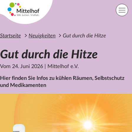
Zum Hauptinhalt der Seite springen
Einfache Sprache
Sprache
Startseite
Neuigkeiten
Gut durch die Hitze
Gut durch die Hitze
Lage
Kontakt
Suche
Vom 24. Juni 2026
|
Mittelhof e.V.
Hier finden Sie Infos zu kühlen Räumen, Selbstschutz
und Medikamenten
Startseite
Angebote
Orte
Engagement
Über uns
Karriere
Spenden