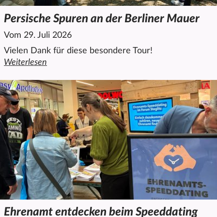
Persische Spuren an der Berliner Mauer
Vom 29. Juli 2026
Vielen Dank für diese besondere Tour!
Weiterlesen
den ganzen Artikel "Persische Spuren an der Berliner Maue
Ehrenamt entdecken beim Speeddating