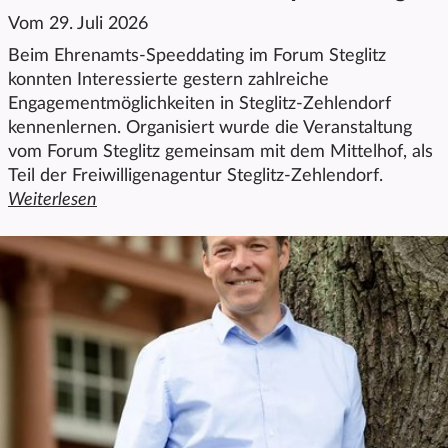
Vom 29. Juli 2026
Beim Ehrenamts-Speeddating im Forum Steglitz
konnten Interessierte gestern zahlreiche
Engagementmöglichkeiten in Steglitz-Zehlendorf
kennenlernen. Organisiert wurde die Veranstaltung
vom Forum Steglitz gemeinsam mit dem Mittelhof, als
Teil der Freiwilligenagentur Steglitz-Zehlendorf.
Weiterlesen
den ganzen Artikel "Ehrenamt entdecken beim Speeddatin