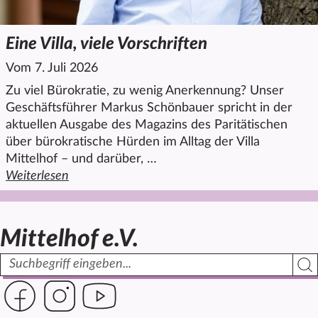
Eine Villa, viele Vorschriften
Vom 7. Juli 2026
Zu viel Bürokratie, zu wenig Anerkennung? Unser
Geschäftsführer Markus Schönbauer spricht in der
aktuellen Ausgabe des Magazins des Paritätischen
über bürokratische Hürden im Alltag der Villa
Mittelhof – und darüber, …
Weiterlesen
den ganzen Artikel "Eine Villa, viele Vorschriften
Mittelhof e.V.
Suchbegriff
Such
Link zur Seite des Mittelhof auf Facebook
Link zur Seite des Mittelhof auf Instagram
Link zur Seite des Mittelhof auf Youtube