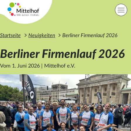
Zum Hauptinhalt der Seite springen
Einfache Sprache
Sprache
Startseite
Neuigkeiten
Berliner Firmenlauf 2026
Berliner Firmenlauf 2026
Lage
Kontakt
Suche
Vom 1. Juni 2026
|
Mittelhof e.V.
Startseite
Angebote
Orte
Engagement
Über uns
Karriere
Spenden