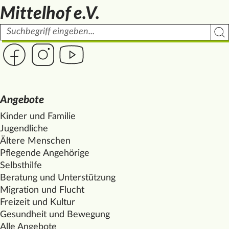
Mittelhof e.V.
Suchbegriff
Such
Link zur Seite des Mittelhof auf Facebook
Link zur Seite des Mittelhof auf Instagram
Link zur Seite des Mittelhof auf Youtube
Angebote
Kinder und Familie
Jugendliche
Ältere Menschen
Pflegende Angehörige
Selbsthilfe
Beratung und Unterstützung
Migration und Flucht
Freizeit und Kultur
Gesundheit und Bewegung
Alle Angebote