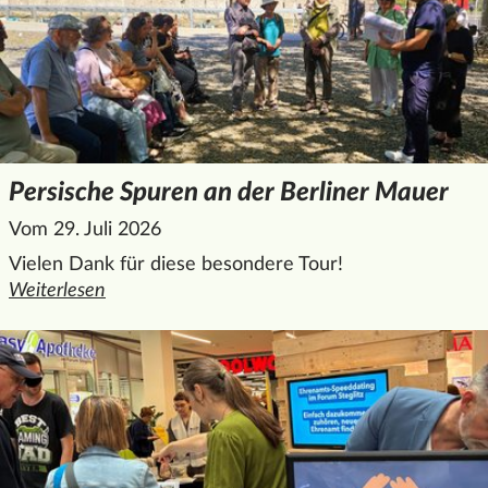
Persische Spuren an der Berliner Mauer
Vom 29. Juli 2026
Vielen Dank für diese besondere Tour!
Weiterlesen
den ganzen Artikel "Persische Spuren an der Berliner Maue