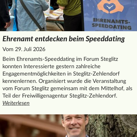
Ehrenamt entdecken beim Speeddating
Vom 29. Juli 2026
Beim Ehrenamts-Speeddating im Forum Steglitz
konnten Interessierte gestern zahlreiche
Engagementmöglichkeiten in Steglitz-Zehlendorf
kennenlernen. Organisiert wurde die Veranstaltung
vom Forum Steglitz gemeinsam mit dem Mittelhof, als
Teil der Freiwilligenagentur Steglitz-Zehlendorf.
Weiterlesen
den ganzen Artikel "Ehrenamt entdecken beim Speeddatin