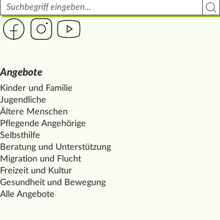
Suchbegriff
Such
Link zur Seite des Mittelhof auf Facebook
Link zur Seite des Mittelhof auf Instagram
Link zur Seite des Mittelhof auf Youtube
Angebote
Kinder und Familie
Jugendliche
Ältere Menschen
Pflegende Angehörige
Selbsthilfe
Beratung und Unterstützung
Migration und Flucht
Freizeit und Kultur
Gesundheit und Bewegung
Alle Angebote