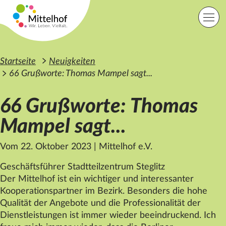
Zum Hauptinhalt der Seite springen
Einfache Sprache
Sprache
Startseite
Neuigkeiten
66 Grußworte: Thomas Mampel sagt...
66 Grußworte: Thomas
Lage
Kontakt
Suche
Mampel sagt...
Vom 22. Oktober 2023
|
Mittelhof e.V.
Startseite
Angebote
Geschäftsführer Stadtteilzentrum Steglitz
Orte
Der
Mittelhof
ist ein wichtiger und interessanter
Engagement
Kooperationspartner im Bezirk. Besonders die hohe
Über uns
Qualität der Angebote und die Professionalität der
Karriere
Spenden
Dienstleistungen ist immer wieder beeindruckend. Ich