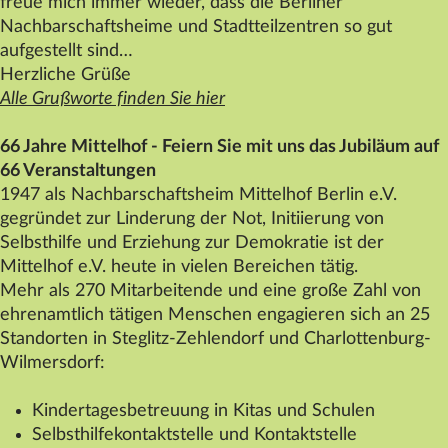
freue mich immer wieder, dass die Berliner
Datenschutz
Nachbarschaftsheime und Stadtteilzentren so gut
aufgestellt sind…
Impressum
Herzliche Grüße
Kontakt
Alle Grußworte finden Sie hier
66 Jahre
Mittelhof
- Feiern Sie mit uns das Jubiläum auf
66 Veranstaltungen
1947 als Nachbarschaftsheim
Mittelhof
Berlin e.V.
gegründet zur Linderung der Not, Initiierung von
Selbsthilfe und Erziehung zur Demokratie ist der
Mittelhof
e.V. heute in vielen Bereichen tätig.
Mehr als 270 Mitarbeitende und eine große Zahl von
ehrenamtlich tätigen Menschen engagieren sich an 25
Standorten in Steglitz-Zehlendorf und Charlottenburg-
Wilmersdorf:
Kindertagesbetreuung in Kitas und Schulen
Selbsthilfekontaktstelle und Kontaktstelle