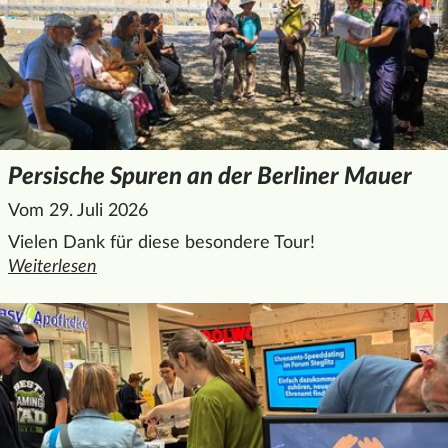
Persische Spuren an der Berliner Mauer
Vom 29. Juli 2026
Vielen Dank für diese besondere Tour!
Weiterlesen
den ganzen Artikel "Persische Spuren an der Berliner Maue