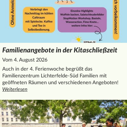
Familienangebote in der Kitaschließzeit
Vom 4. August 2026
Auch in der 4. Ferienwoche begrüßt das
Familienzentrum Lichterfelde-Süd Familien mit
geöffneten Räumen und verschiedenen Angeboten!
Weiterlesen
den ganzen Artikel "Familienangebote in der Kitaschließzei