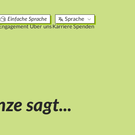
aktuelle Stellenangebote
Einfache Sprache
Sprache
17
Engagement
Über uns
Karriere
Spenden
ze sagt...