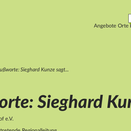
Angebote
Orte
ußworte: Sieghard Kunze sagt...
rte: Sieghard Kun
f e.V.
rtretende Regionalleitung