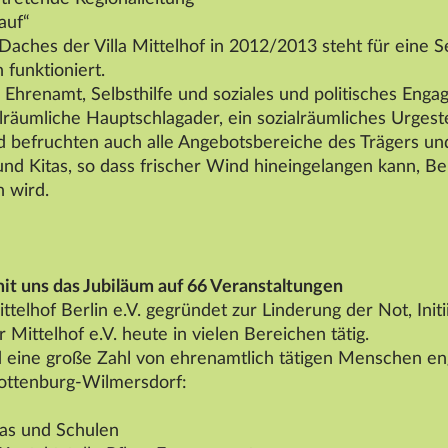
auf“
Daches der Villa
Mittelhof
in 2012/2013 steht für eine S
 funktioniert.
e Ehrenamt, Selbsthilfe und soziales und politisches Eng
ialräumliche Hauptschlagader, ein sozialräumliches Urgeste
befruchten auch alle Angebotsbereiche des Trägers und
nd Kitas, so dass frischer Wind hineingelangen kann, Be
 wird.
mit uns das Jubiläum auf 66 Veranstaltungen
ttelhof
Berlin e.V. gegründet zur Linderung der Not, Init
er
Mittelhof
e.V. heute in vielen Bereichen tätig.
 eine große Zahl von ehrenamtlich tätigen Menschen en
lottenburg-Wilmersdorf:
tas und Schulen