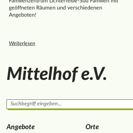
Familienzentrum Lichterfelde-Süd Familien mit
geöffneten Räumen und verschiedenen
Angeboten!
Weiterlesen
den ganzen Artikel "Familienangebote in der Kitaschließ
Mittelhof e.V.
Suchbegriff
Angebote
Orte