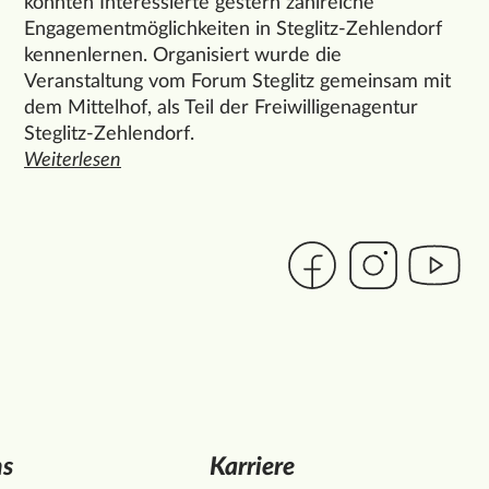
konnten Interessierte gestern zahlreiche
Engagementmöglichkeiten in Steglitz-Zehlendorf
kennenlernen. Organisiert wurde die
Veranstaltung vom Forum Steglitz gemeinsam mit
dem Mittelhof, als Teil der Freiwilligenagentur
Steglitz-Zehlendorf.
auer
Weiterlesen
den ganzen Artikel "Ehrenamt entdecken beim Speeddat
Link zur Seite des Mitt
Link zur Seite de
Link zur 
ns
Karriere