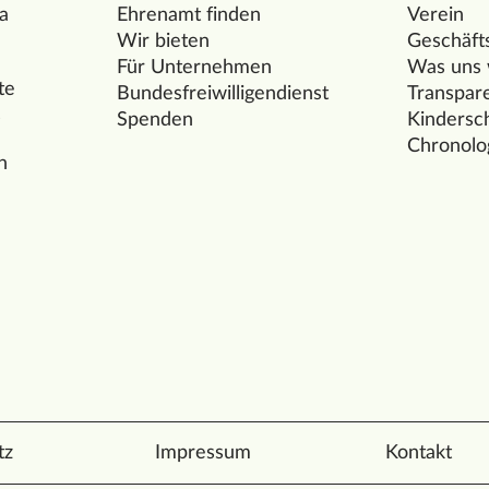
la
Ehrenamt finden
Verein
Wir bieten
Geschäfts
Für Unternehmen
Was uns w
te
Bundesfreiwilligendienst
Transpar
s
Spenden
Kindersc
Chronolo
n
tz
Impressum
Kontakt