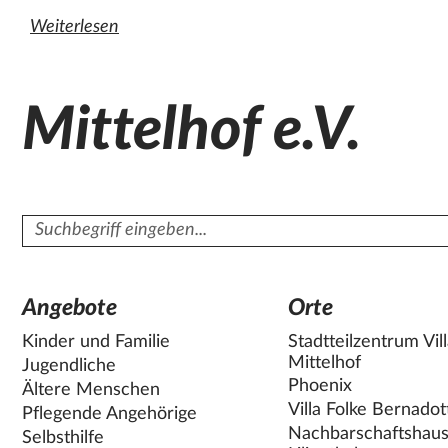
Weiterlesen
den ganzen Artikel "Persische Spuren an der Berliner M
Mittelhof e.V.
Suchbegriff
Angebote
Orte
Kinder und Familie
Stadtteilzentrum Vil
Mittelhof
Jugendliche
Phoenix
Ältere Menschen
Villa Folke Bernadot
Pflegende Angehörige
Nachbarschaftshau
Selbsthilfe