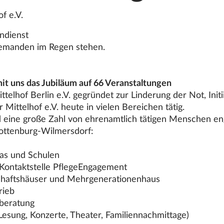
f e.V.
endienst
 niemanden im Regen stehen.
mit uns das Jubiläum auf 66 Veranstaltungen
ttelhof
Berlin e.V. gegründet zur Linderung der Not, Init
er
Mittelhof
e.V. heute in vielen Bereichen tätig.
 eine große Zahl von ehrenamtlich tätigen Menschen en
lottenburg-Wilmersdorf:
tas und Schulen
d Kontaktstelle PflegeEngagement
schaftshäuser und Mehrgenerationenhaus
rieb
nberatung
(Lesung, Konzerte, Theater, Familiennachmittage)