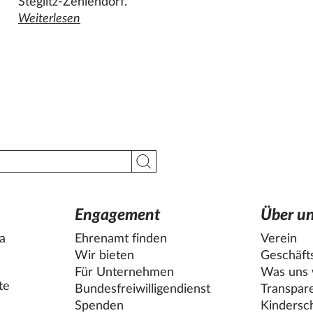
Steglitz-Zehlendorf.
auer
Weiterlesen
den ganzen Artikel "Ehrenamt entdecken beim Speedda
Suche starten
Engagement
Über u
la
Ehrenamt finden
Verein
Wir bieten
Geschäfts
Für Unternehmen
Was uns w
te
Bundesfreiwilligendienst
Transpar
s
Spenden
Kindersc