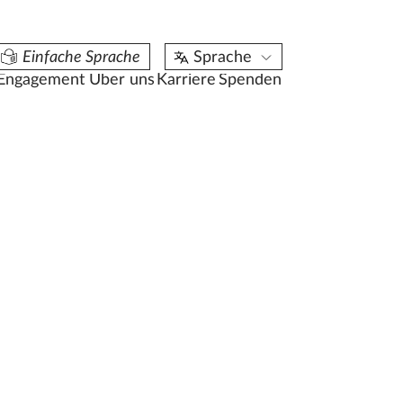
aktuelle Stellenangebote
Einfache Sprache
Sprache
21
Engagement
Über uns
Karriere
Spenden