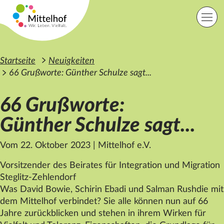
Zum Hauptinhalt der Seite springen
Einfache Sprache
Sprache
Startseite
Neuigkeiten
66 Grußworte: Günther Schulze sagt...
66 Grußworte:
Lage
Kontakt
Suche
Günther Schulze sagt...
Vom 22. Oktober 2023
|
Mittelhof e.V.
Startseite
Angebote
Vorsitzender des Beirates für Integration und Migration
Orte
Steglitz-Zehlendorf
Engagement
Was David Bowie, Schirin Ebadi und Salman Rushdie mit
Über uns
dem
Mittelhof
verbindet? Sie alle können nun auf 66
Karriere
Spenden
Jahre zurückblicken und stehen in ihrem Wirken für