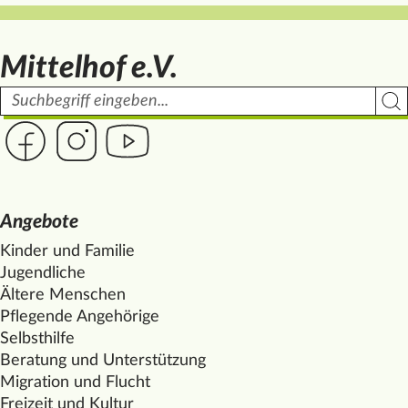
Mittelhof e.V.
Suchbegriff
Such
Link zur Seite des Mittelhof auf Facebook
Link zur Seite des Mittelhof auf Instagram
Link zur Seite des Mittelhof auf Youtube
Angebote
Kinder und Familie
Jugendliche
Ältere Menschen
Pflegende Angehörige
Selbsthilfe
Beratung und Unterstützung
Migration und Flucht
Freizeit und Kultur