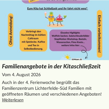
Familienangebote in der Kitaschließzeit
Vom 4. August 2026
Auch in der 4. Ferienwoche begrüßt das
Familienzentrum Lichterfelde-Süd Familien mit
geöffneten Räumen und verschiedenen Angeboten!
Weiterlesen
den ganzen Artikel "Familienangebote in der Kitaschließzei