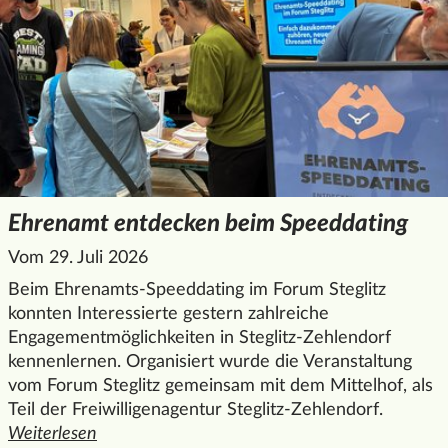
Ehrenamt entdecken beim Speeddating
Vom 29. Juli 2026
Beim Ehrenamts-Speeddating im Forum Steglitz
konnten Interessierte gestern zahlreiche
Engagementmöglichkeiten in Steglitz-Zehlendorf
kennenlernen. Organisiert wurde die Veranstaltung
vom Forum Steglitz gemeinsam mit dem Mittelhof, als
Teil der Freiwilligenagentur Steglitz-Zehlendorf.
Weiterlesen
den ganzen Artikel "Ehrenamt entdecken beim Speeddatin