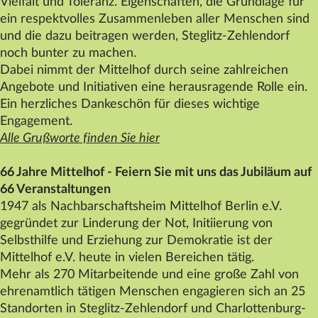
Vielfalt und Toleranz. Eigenschaften, die Grundlage für
Datenschutz
ein respektvolles Zusammenleben aller Menschen sind
und die dazu beitragen werden, Steglitz-Zehlendorf
Impressum
noch bunter zu machen.
Kontakt
Dabei nimmt der
Mittelhof
durch seine zahlreichen
Angebote und Initiativen eine herausragende Rolle ein.
Ein herzliches Dankeschön für dieses wichtige
Engagement.
Alle Grußworte finden Sie hier
66 Jahre
Mittelhof
- Feiern Sie mit uns das Jubiläum auf
66 Veranstaltungen
1947 als Nachbarschaftsheim
Mittelhof
Berlin e.V.
gegründet zur Linderung der Not, Initiierung von
Selbsthilfe und Erziehung zur Demokratie ist der
Mittelhof
e.V. heute in vielen Bereichen tätig.
Mehr als 270 Mitarbeitende und eine große Zahl von
ehrenamtlich tätigen Menschen engagieren sich an 25
Standorten in Steglitz-Zehlendorf und Charlottenburg-