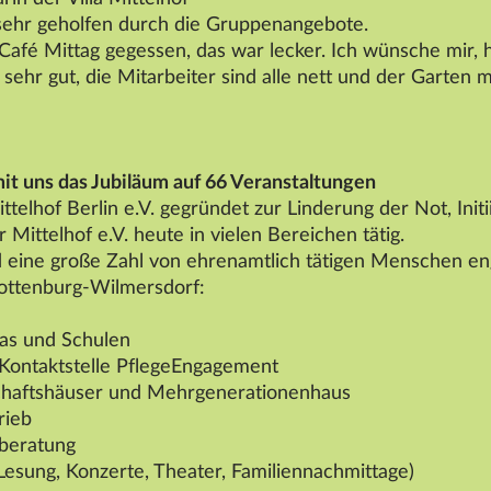
 sehr geholfen durch die Gruppenangebote.
Café Mittag gegessen, das war lecker. Ich wünsche mir,
sehr gut, die Mitarbeiter sind alle nett und der Garten
mit uns das Jubiläum auf 66 Veranstaltungen
ttelhof
Berlin e.V. gegründet zur Linderung der Not, Init
er
Mittelhof
e.V. heute in vielen Bereichen tätig.
 eine große Zahl von ehrenamtlich tätigen Menschen en
lottenburg-Wilmersdorf:
tas und Schulen
d Kontaktstelle PflegeEngagement
schaftshäuser und Mehrgenerationenhaus
rieb
nberatung
(Lesung, Konzerte, Theater, Familiennachmittage)