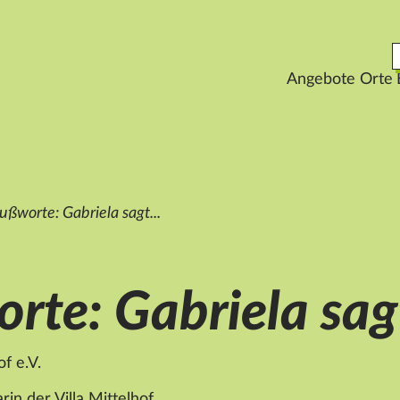
Angebote
Orte
ußworte: Gabriela sagt...
te: Gabriela sagt
f e.V.
rin der Villa
Mittelhof