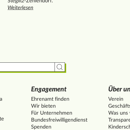
Steglitz-Zehlendorf.
auer
Weiterlesen
den ganzen Artikel "Ehrenamt entdecken beim Speedda
Suche starten
Engagement
Über u
la
Ehrenamt finden
Verein
Wir bieten
Geschäfts
Für Unternehmen
Was uns w
te
Bundesfreiwilligendienst
Transpar
s
Spenden
Kindersc