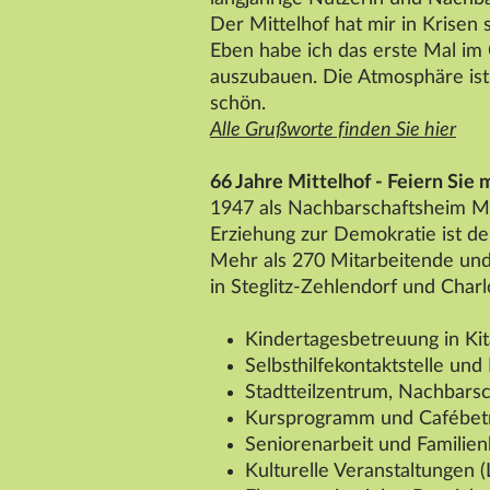
Der
Mittelhof
hat mir in Krisen
Eben habe ich das erste Mal im 
auszubauen. Die Atmosphäre ist 
schön.
Alle Grußworte finden Sie hier
66 Jahre
Mittelhof
- Feiern Sie 
1947 als Nachbarschaftsheim
Mi
Erziehung zur Demokratie ist d
Mehr als 270 Mitarbeitende und
in Steglitz-Zehlendorf und Char
Kindertagesbetreuung in Ki
Selbsthilfekontaktstelle un
Stadtteilzentrum, Nachbar
Kursprogramm und Cafébet
Seniorenarbeit und Familie
Kulturelle Veranstaltungen 