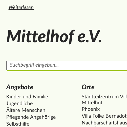
Weiterlesen
den ganzen Artikel "Persische Spuren an der Berliner M
Mittelhof e.V.
Suchbegriff
Angebote
Orte
Kinder und Familie
Stadtteilzentrum Vil
Mittelhof
Jugendliche
Phoenix
Ältere Menschen
Villa Folke Bernadot
Pflegende Angehörige
Nachbarschaftshau
Selbsthilfe