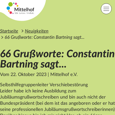
Zum Hauptinhalt der Seite springen
Einfache Sprache
Sprache
Startseite
Neuigkeiten
66 Grußworte: Constantin Bartning sagt...
66 Grußworte: Constantin
Lage
Kontakt
Suche
Bartning sagt...
Vom 22. Oktober 2023
|
Mittelhof e.V.
Startseite
Angebote
Selbsthilfegruppenleiter Verschiebestörung
Orte
Leider habe ich keine Ausbildung zum
Engagement
Jubiläumsgrußwortschreiben und bin auch nicht der
Über uns
Bundespräsident (bei dem ist das angeboren oder er hat
Karriere
Spenden
seine professionellen Jubiläumsgrußwortschreiberinnen)