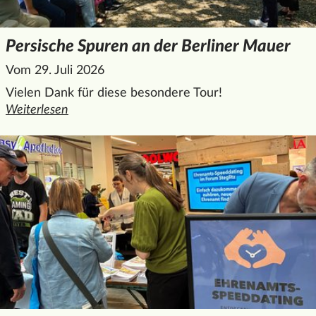
Persische Spuren an der Berliner Mauer
Vom 29. Juli 2026
Vielen Dank für diese besondere Tour!
Weiterlesen
den ganzen Artikel "Persische Spuren an der Berliner Maue