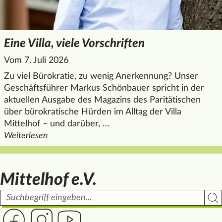
Eine Villa, viele Vorschriften
Vom 7. Juli 2026
Zu viel Bürokratie, zu wenig Anerkennung? Unser
Geschäftsführer Markus Schönbauer spricht in der
aktuellen Ausgabe des Magazins des Paritätischen
über bürokratische Hürden im Alltag der Villa
Mittelhof – und darüber, …
Weiterlesen
den ganzen Artikel "Eine Villa, viele Vorschriften
Mittelhof e.V.
Suchbegriff
Such
Link zur Seite des Mittelhof auf Facebook
Link zur Seite des Mittelhof auf Instagram
Link zur Seite des Mittelhof auf Youtube