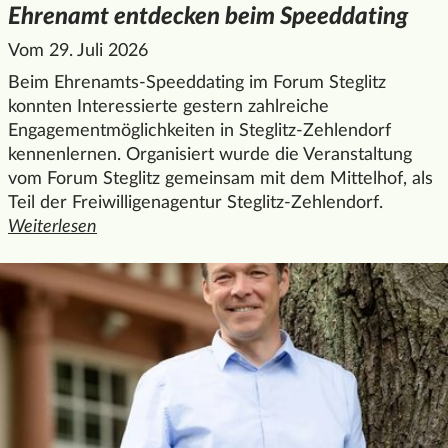
Ehrenamt entdecken beim Speeddating
Vom 29. Juli 2026
Beim Ehrenamts-Speeddating im Forum Steglitz
konnten Interessierte gestern zahlreiche
Engagementmöglichkeiten in Steglitz-Zehlendorf
kennenlernen. Organisiert wurde die Veranstaltung
vom Forum Steglitz gemeinsam mit dem Mittelhof, als
Teil der Freiwilligenagentur Steglitz-Zehlendorf.
Weiterlesen
den ganzen Artikel "Ehrenamt entdecken beim Speeddatin