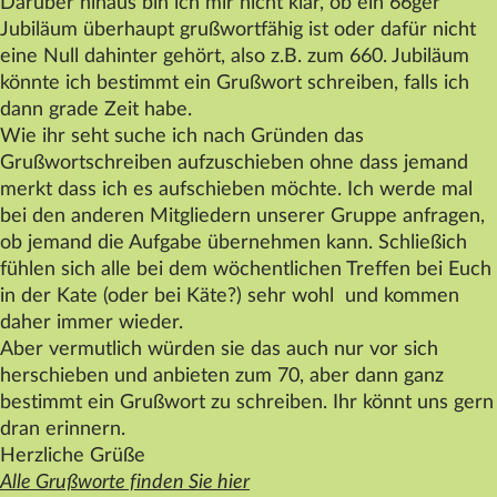
Darüber hinaus bin ich mir nicht klar, ob ein 66ger
Datenschutz
Jubiläum überhaupt grußwortfähig ist oder dafür nicht
eine Null dahinter gehört, also z.B. zum 660. Jubiläum
Impressum
könnte ich bestimmt ein Grußwort schreiben, falls ich
Kontakt
dann grade Zeit habe.
Wie ihr seht suche ich nach Gründen das
Grußwortschreiben aufzuschieben ohne dass jemand
merkt dass ich es aufschieben möchte. Ich werde mal
bei den anderen Mitgliedern unserer Gruppe anfragen,
ob jemand die Aufgabe übernehmen kann. Schließich
fühlen sich alle bei dem wöchentlichen Treffen bei Euch
in der Kate (oder bei Käte?) sehr wohl und kommen
daher immer wieder.
Aber vermutlich würden sie das auch nur vor sich
herschieben und anbieten zum 70, aber dann ganz
bestimmt ein Grußwort zu schreiben. Ihr könnt uns gern
dran erinnern.
Herzliche Grüße
Alle Grußworte finden Sie hier