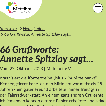
Zum Hauptinhalt der Seite springen
Einfache Sprache
Sprache
Startseite
Neuigkeiten
66 Grußworte: Annette Spitzlay sagt...
66 Grußworte:
Lage
Kontakt
Suche
Annette Spitzlay sagt...
Vom 22. Oktober 2023
|
Mittelhof e.V.
Startseite
Angebote
organisiert die Konzertreihe „Musik im Mittelpunkt“
Orte
Kennengelernt habe ich den
Mittelhof
vor mehr als 25
Engagement
Jahren - ein guter Freund arbeitete immer freitags in
Über uns
der Fahrradwerkstatt. An einem ganz andren Ort lernte
Karriere
Spenden
ich jemanden kennen der mit Papier arbeitete und seine