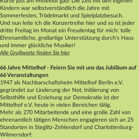
Kurse just am
Mittelhof
gab! Die Zeit mit den eigenen
Datenschutz
Kindern war selbstverständlich die Jahre mit
Sommerfesten, Trödelmarkt und Spielplatzbesuch.
Impressum
Und nun leite ich die Konzertreihe hier und so ist jeder
Kontakt
dritte Freitag im Monat ein Freudentag für mich: tolle
Ehrenamtliche, großartige Unterstützung durch's Haus
und immer glückliche Musiker!
Alle Grußworte finden Sie hier
66 Jahre
Mittelhof
- Feiern Sie mit uns das Jubiläum auf
66 Veranstaltungen
1947 als Nachbarschaftsheim
Mittelhof
Berlin e.V.
gegründet zur Linderung der Not, Initiierung von
Selbsthilfe und Erziehung zur Demokratie ist der
Mittelhof
e.V. heute in vielen Bereichen tätig.
Mehr als 270 Mitarbeitende und eine große Zahl von
ehrenamtlich tätigen Menschen engagieren sich an 25
Standorten in Steglitz-Zehlendorf und Charlottenburg-
Wilmersdorf: