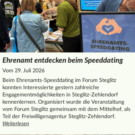
Ehrenamt entdecken beim Speeddating
Vom 29. Juli 2026
Beim Ehrenamts-Speeddating im Forum Steglitz
konnten Interessierte gestern zahlreiche
Engagementmöglichkeiten in Steglitz-Zehlendorf
kennenlernen. Organisiert wurde die Veranstaltung
vom Forum Steglitz gemeinsam mit dem Mittelhof, als
Teil der Freiwilligenagentur Steglitz-Zehlendorf.
Weiterlesen
den ganzen Artikel "Ehrenamt entdecken beim Speeddatin