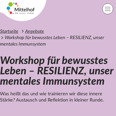
Zum Hauptinhalt der Seite springen
Einfache Sprache
Sprache
Startseite
Angebote
Workshop für bewusstes Leben – RESILIENZ, unser
mentales Immunsystem
Lage
Suche
Workshop für bewusstes
Leben – RESILIENZ, unser
Startseite
mentales Immunsystem
Angebote
Orte
Engagement
Was heißt das und wie trainieren wir diese innere
Über uns
Stärke? Austausch und Reflektion in kleiner Runde.
Karriere
Spenden