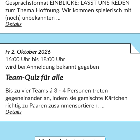
Gesprächsformat EINBLICKE: LASST UNS REDEN
zum Thema Hoffnung. Wir kommen spielerisch mit
(noch) unbekannten …
Details
zum Angebot Berliner Ensemble in Steglitz
Fr 2. Oktober 2026
16:00 Uhr bis 18:00 Uhr
wird bei Anmeldung bekannt gegeben
Team-Quiz für alle
Bis zu vier Teams á 3 - 4 Personen treten
gegeneinander an, indem sie gemischte Kärtchen
richtig zu Paaren zusammensortieren. …
Details
zum Angebot Team-Quiz für alle