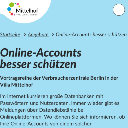
Zum Hauptinhalt der Seite springen
Einfache Sprache
Sprache
Startseite
Angebote
Online-Accounts besser schützen
Online-Accounts
besser schützen
Lage
Suche
Vortragsreihe der Verbraucherzentrale Berlin in der
Startseite
Villa
Mittelhof
Angebote
Orte
Im Internet kursieren große Datenbanken mit
Engagement
Passwörtern und Nutzerdaten. Immer wieder gibt es
Über uns
Meldungen über Datendiebstähle bei
Karriere
Onlineplattformen. Wo können Sie sich informieren, ob
Spenden
Ihre Online-Accounts von einem solchen