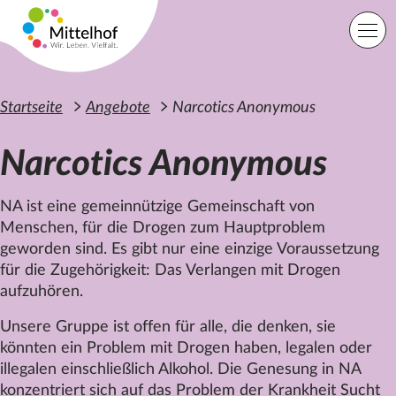
Zum Hauptinhalt der Seite springen
Einfache Sprache
Sprache
Startseite
Angebote
Narcotics Anonymous
Narcotics Anonymous
Lage
Suche
NA ist eine gemeinnützige Gemeinschaft von
Menschen, für die Drogen zum Hauptproblem
geworden sind. Es gibt nur eine einzige Voraussetzung
Startseite
für die Zugehörigkeit: Das Verlangen mit Drogen
Angebote
aufzuhören.
Orte
Engagement
Unsere Gruppe ist offen für alle, die denken, sie
Über uns
könnten ein Problem mit Drogen haben, legalen oder
Karriere
illegalen einschließlich Alkohol. Die Genesung in NA
Spenden
konzentriert sich auf das Problem der Krankheit Sucht