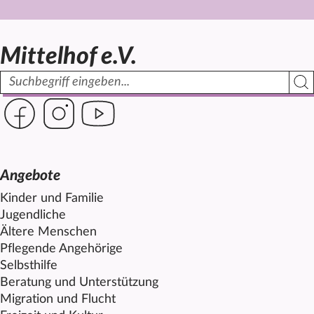
Mittelhof e.V.
Suchbegriff
Such
Link zur Seite des Mittelhof auf Facebook
Link zur Seite des Mittelhof auf Instagram
Link zur Seite des Mittelhof auf Youtube
Angebote
Kinder und Familie
Jugendliche
Ältere Menschen
Pflegende Angehörige
Selbsthilfe
Beratung und Unterstützung
Migration und Flucht