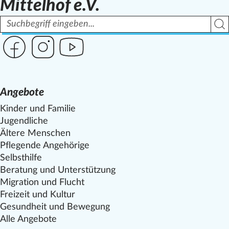
Mittelhof e.V.
Suchbegriff
Such
Link zur Seite des Mittelhof auf Facebook
Link zur Seite des Mittelhof auf Instagram
Link zur Seite des Mittelhof auf Youtube
Angebote
Kinder und Familie
Jugendliche
Ältere Menschen
Pflegende Angehörige
Selbsthilfe
Beratung und Unterstützung
Migration und Flucht
Freizeit und Kultur
Gesundheit und Bewegung
Alle Angebote