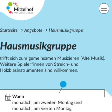
Zum Hauptinhalt der Seite springen
Einfache Sprache
Sprache
Startseite
Angebote
Hausmusikgruppe
Hausmusikgruppe
Lage
Suche
trifft sich zum gemeinsamen Musizieren (Alte Musik).
Weitere Spieler*innen von Streich- und
Holzblasinstrumenten sind willkommen.
Startseite
Angebote
Orte
Engagement
Über uns
Wann
Karriere
monatlich, am zweiten Montag und
Spenden
monatlich, am vierten Montag