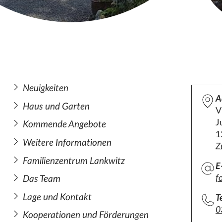
Neuigkeiten
A
Haus und Garten
V
J
Kommende Angebote
1
Weitere Informationen
Z
Familienzentrum Lankwitz
E
f
Das Team
Lage und Kontakt
T
0
Kooperationen und Förderungen