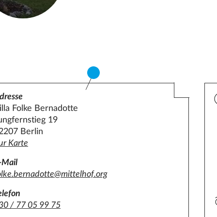
dresse
illa Folke Bernadotte
ungfernstieg 19
2207 Berlin
ur Karte
-Mail
olke.bernadotte@mittelhof.org
elefon
30 / 77 05 99 75