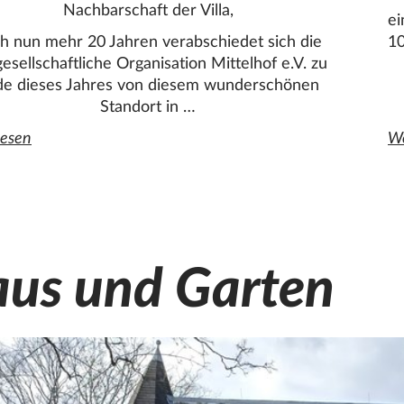
Nachbarschaft der Villa,
ei
h nun mehr 20 Jahren verabschiedet sich die
10
lgesellschaftliche Organisation
Mittelhof
e.V. zu
de dieses Jahres von diesem wunderschönen
Standort in …
lesen
nzen Artikel "Abschied von der Villa Folke Bernadotte zum 
We
de
us und Garten