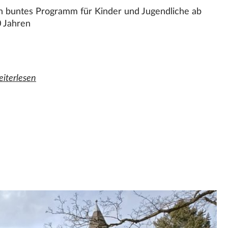
n buntes Programm für Kinder und Jugendliche ab
 Jahren
Jahresende 2026
iterlesen
n ganzen Artikel "Sommerferien in der Villa Folke Bernadotte 