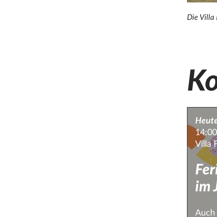
Die Villa
K
Heut
14:00
Villa
Fe
im 
Auch 