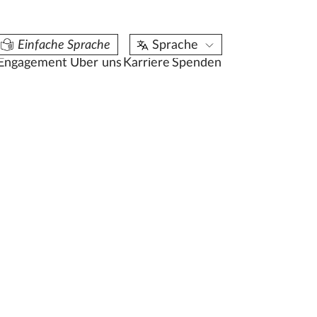
aktuelle Stellenangebote
Einfache Sprache
Sprache
17
Engagement
Über uns
Karriere
Spenden