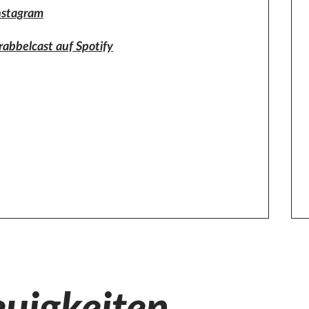
ur Seite Die Villa Folke Bernadotte auf Instagram
nstagram
ur Seite Brabbelcast auf Spotify
rabbelcast auf Spotify