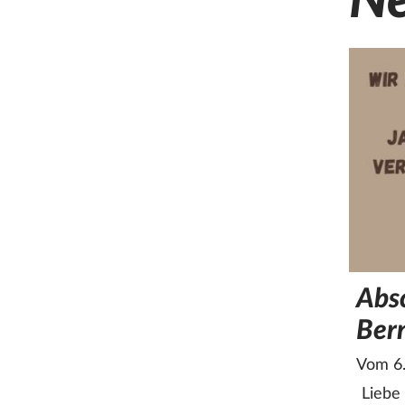
Ne
Absc
Ber
Vom 6.
Liebe 