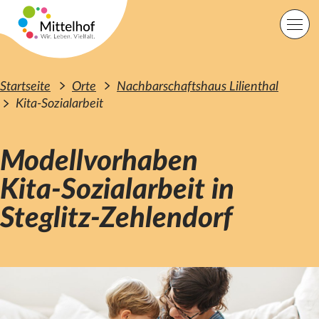
Zum Hauptinhalt der Seite springen
Einfache Sprache
Sprache
Startseite
Orte
Nachbarschaftshaus Lilienthal
Kita-Sozialarbeit
Modellvorhaben
Lage
Kontakt
Suche
Kita-Sozialarbeit in
Startseite
Steglitz-Zehlendorf
Angebote
Orte
Engagement
Über uns
Karriere
Spenden