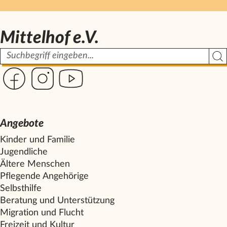
Mittelhof e.V.
Suchbegriff
Such
Link zur Seite des Mittelhof auf Facebook
Link zur Seite des Mittelhof auf Instagram
Link zur Seite des Mittelhof auf Youtube
Angebote
Kinder und Familie
Jugendliche
Ältere Menschen
Pflegende Angehörige
Selbsthilfe
Beratung und Unterstützung
Migration und Flucht
Freizeit und Kultur