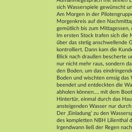
Aufnahmegespräch mit seinen Elte
sich Wasserspiele gewünscht un
Am Morgen in der Pilotengruppe 
Morgenkreis auf den Nachmittag 
gemütlich bis zum Mittagessen,
Im ersten Stock trafen sich di
über das stetig anschwellende 
kontrolliert. Dann kam die Kund
Blick nach draußen bescherte un
nur nicht mehr raus, sondern da
den Boden, um das eindringende
Boden und wischten emsig das W
beendet und entdeckten die Was
abholen können…. mit dem Boot,
Hintertür, einmal durch das Ha
ansteigenden Wasser nur durch 
Der ‚Einladung‘ zu den Wassersp
des kompletten NBH Lilienthal d
Irgendwann ließ der Regen nach