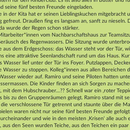
rn für den Kinderclub. Es ist also alles in Butter und f
d seine fünf besten Freunde eingeladen.
in der Kita hat er seinen Lieblingskuchen mitgebracht 
gefreut. Draußen fing es langsam an, sanft zu nieseln. D
 da wurde der Regen schon stärker.
e Mitarbeiter*innen vom Nachbarschaftshaus zur Teamsitz
Geräusch des Regenwassers. Die Sitzung wurde unterbroc
e aus dem Erdgeschoss: das Wasser steht vor der Tür, w
s eine attraktive Seenlandschaft rund um das Haus. Kurz
s Wasser lief unter der Tür ins Foyer. Putzlappen, Deck
 Wasser zu stoppen. Kolleg*innen aus allen Bereichen 
asser wieder auf. Ramiro und seine Piloten hatten unt
sermassen. Die Kinder finden an sich Sorgen zu machen,
 mit dem Hubschrauber…?? Schnell war ein ‚roter Teppich
us bis zu den Gruppenräumen gelegt. Ramiro stand mit s
die verschlossene Tür getrennt und staunte über die M
ielen waren nicht nur seine fünf besten Freunde gefolgt,
urcheinander und wie in den meisten ‚Krisen‘ alle auch 
, aus den Seen wurden Teiche, aus den Teichen ein paar