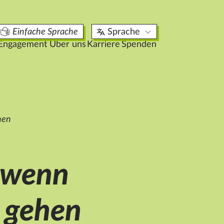
aktuelle Stellenangebote
Einfache Sprache
Sprache
17
Engagement
Über uns
Karriere
Spenden
hen
r wenn
g gehen