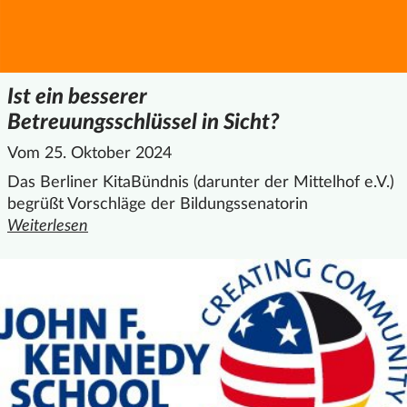
Ist ein besserer
Betreuungsschlüssel in Sicht?
Vom 25. Oktober 2024
Das Berliner KitaBündnis (darunter der Mittelhof e.V.)
begrüßt Vorschläge der Bildungssenatorin
Weiterlesen
den ganzen Artikel "Ist ein besserer Betreuungsschlüssel in