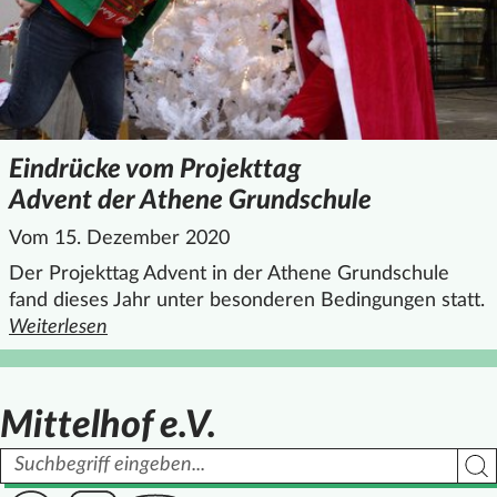
Eindrücke vom Projekttag
Advent der Athene Grundschule
Vom 15. Dezember 2020
Der Projekttag Advent in der Athene Grundschule
fand dieses Jahr unter besonderen Bedingungen statt.
Weiterlesen
den ganzen Artikel "Eindrücke vom Projekttag Advent der
Mittelhof e.V.
Suchbegriff
Such
Link zur Seite des Mittelhof auf Facebook
Link zur Seite des Mittelhof auf Instagram
Link zur Seite des Mittelhof auf Youtube