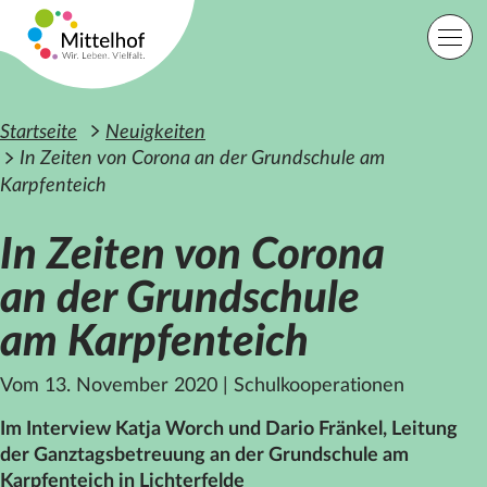
Zum Hauptinhalt der Seite springen
Einfache Sprache
Sprache
Startseite
Neuigkeiten
In Zeiten von Corona an der Grundschule am
Karpfenteich
Lage
Kontakt
Suche
In Zeiten von Corona
an der Grundschule
Startseite
am Karpfenteich
Angebote
Orte
Vom 13. November 2020
|
Schulkooperationen
Engagement
Über uns
Im Interview Katja Worch und Dario Fränkel, Leitung
Karriere
der Ganztagsbetreuung an der Grundschule am
Spenden
Karpfenteich in Lichterfelde