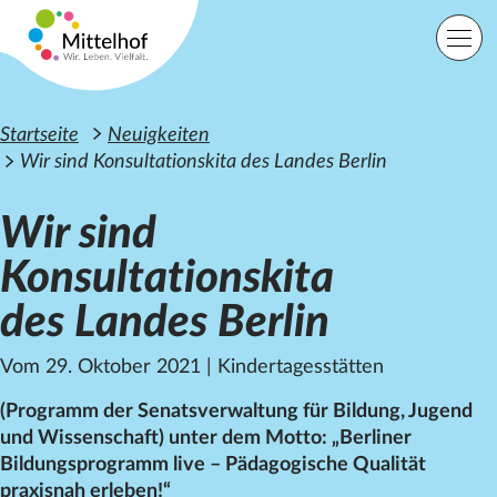
Zum Hauptinhalt der Seite springen
Einfache Sprache
Sprache
Startseite
Neuigkeiten
Wir sind Konsultationskita des Landes Berlin
Wir sind
Lage
Kontakt
Suche
Konsultationskita
des Landes Berlin
Startseite
Angebote
Vom 29. Oktober 2021
|
Kindertagesstätten
Orte
Engagement
(Programm der Senatsverwaltung für Bildung, Jugend
Über uns
und Wissenschaft) unter dem Motto: „Berliner
Karriere
Bildungsprogramm live – Pädagogische Qualität
Spenden
praxisnah erleben!“