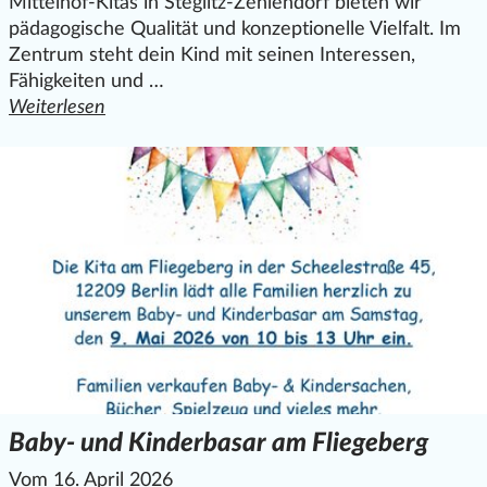
Mittelhof-Kitas in Steglitz-Zehlendorf bieten wir
pädagogische Qualität und konzeptionelle Vielfalt. Im
Zentrum steht dein Kind mit seinen Interessen,
Fähigkeiten und …
Weiterlesen
den ganzen Artikel "Der Sommer naht –und du suchst noc
Baby- und Kinderbasar am Fliegeberg
Vom 16. April 2026