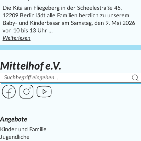
Die Kita am Fliegeberg in der Scheelestraße 45,
12209 Berlin lädt alle Familien herzlich zu unserem
Baby- und Kinderbasar am Samstag, den 9. Mai 2026
von 10 bis 13 Uhr …
Weiterlesen
den ganzen Artikel "Baby- und Kinderbasar am Fliegeberg
Mittelhof e.V.
Suchbegriff
Such
Link zur Seite des Mittelhof auf Facebook
Link zur Seite des Mittelhof auf Instagram
Link zur Seite des Mittelhof auf Youtube
Angebote
Kinder und Familie
Jugendliche