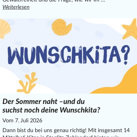
Weiterlesen
den ganzen Artikel "Friedensprojekt „Frieden jetzt“ bei 
Der Sommer naht –und du
suchst noch deine Wunschkita?
Vom 7. Juli 2026
Dann bist du bei uns genau richtig! Mit insgesamt 14