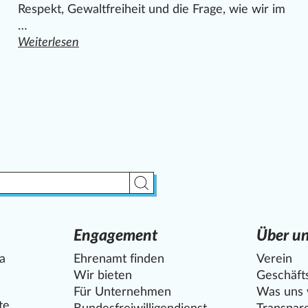
Respekt, Gewaltfreiheit und die Frage, wie wir im
…
zeit
Weiterlesen
den ganzen Artikel "Friedensprojekt „Frieden jetzt“ be
Suche starten
Engagement
Über u
la
Ehrenamt finden
Verein
Wir bieten
Geschäfts
Für Unternehmen
Was uns w
te