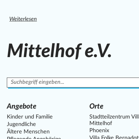
Weiterlesen
den ganzen Artikel "Familienangebote in der Kitaschließ
Mittelhof e.V.
Suchbegriff
Angebote
Orte
Kinder und Familie
Stadtteilzentrum Vil
Mittelhof
Jugendliche
Phoenix
Ältere Menschen
Villa Folke Bernadot