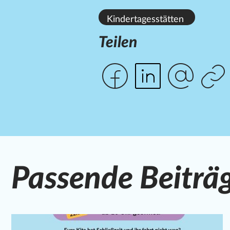
Kindertagesstätten
Teilen
Passende Beiträ