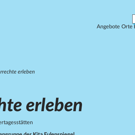
Angebote
Orte
rrechte erleben
hte erleben
rtagesstätten
engruppe der Kita Eulenspiegel