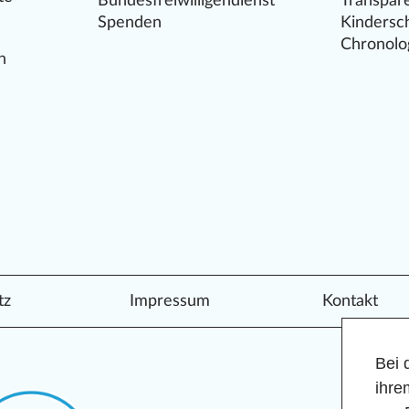
Bundesfreiwilligendienst
Transpar
s
Spenden
Kindersc
Chronolo
n
tz
Impressum
Kontakt
Bei 
ihre