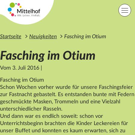
Zum Hauptinhalt der Seite springen
Einfache Sprache
Sprache
Startseite
Neuigkeiten
Fasching im Otium
Fasching im Otium
Lage
Kontakt
Suche
Vom 3. Juli 2016
|
Fasching im Otium
Schon Wochen vorher wurde für unsere Faschingsfeier
Startseite
zur Fastnacht gebastelt. Es entstanden bunte mit Federn
Angebote
Orte
geschmückte Masken, Trommeln und eine Vielzahl
Engagement
unterschiedlicher Rasseln.
Über uns
Und dann war es endlich soweit: schon vor
Karriere
Unterrichtsbeginn brachten die Kinder Leckereien für
Spenden
unser Buffet und konnten es kaum erwarten, sich zu