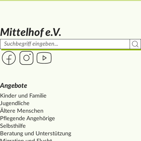
Mittelhof e.V.
Suchbegriff
Such
Link zur Seite des Mittelhof auf Facebook
Link zur Seite des Mittelhof auf Instagram
Link zur Seite des Mittelhof auf Youtube
Angebote
Kinder und Familie
Jugendliche
Ältere Menschen
Pflegende Angehörige
Selbsthilfe
Beratung und Unterstützung