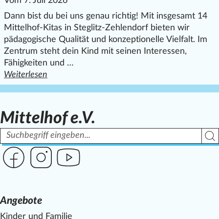
Vom 7. Juli 2026
Dann bist du bei uns genau richtig! Mit insgesamt 14
Mittelhof-Kitas in Steglitz-Zehlendorf bieten wir
pädagogische Qualität und konzeptionelle Vielfalt. Im
Zentrum steht dein Kind mit seinen Interessen,
Fähigkeiten und …
Weiterlesen
den ganzen Artikel "Der Sommer naht –und du suchst noc
Mittelhof e.V.
Suchbegriff
Such
Link zur Seite des Mittelhof auf Facebook
Link zur Seite des Mittelhof auf Instagram
Link zur Seite des Mittelhof auf Youtube
Angebote
Kinder und Familie