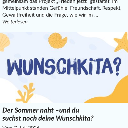
gemeinsam das Projekt „Frieden jetzt“ gestaltet. Im
Mittelpunkt standen Gefühle, Freundschaft, Respekt,
Gewaltfreiheit und die Frage, wie wir im …
Weiterlesen
den ganzen Artikel "Friedensprojekt „Frieden jetzt“ bei 
Der Sommer naht –und du
suchst noch deine Wunschkita?