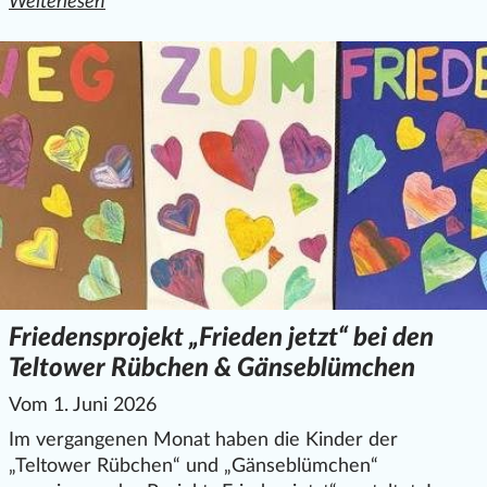
Weiterlesen
den ganzen Artikel "Familienangebote in der Kitaschließzei
Friedensprojekt „Frieden jetzt“ bei den
Teltower Rübchen & Gänseblümchen
Vom 1. Juni 2026
Im vergangenen Monat haben die Kinder der
„Teltower Rübchen“ und „Gänseblümchen“