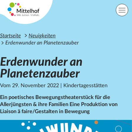
Zum Hauptinhalt der Seite springen
Einfache Sprache
Sprache
Startseite
Neuigkeiten
Erdenwunder an Planetenzauber
Erdenwunder an
Lage
Kontakt
Suche
Planetenzauber
Vom 29. November 2022
|
Kindertagesstätten
Startseite
Angebote
Ein poetisches Bewegungstheaterstück für die
Orte
Allerjüngsten & ihre Familien Eine Produktion von
Engagement
Liaison ä faire/Gestalten in Bewegung
Über uns
Karriere
Spenden