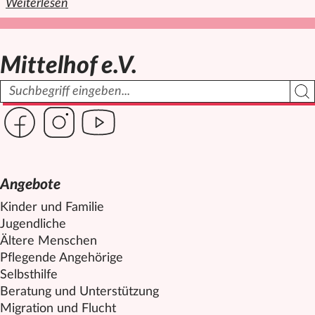
Weiterlesen
den ganzen Artikel "Der neue Kochplan vom Jugendbereich i
Mittelhof e.V.
Suchbegriff
Such
Link zur Seite des Mittelhof auf Facebook
Link zur Seite des Mittelhof auf Instagram
Link zur Seite des Mittelhof auf Youtube
Angebote
Kinder und Familie
Jugendliche
Ältere Menschen
Pflegende Angehörige
Selbsthilfe
Beratung und Unterstützung
Migration und Flucht