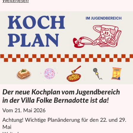
Weiterlesen
den ganzen Artikel "Sommerferien in der Villa Folke Bernado
Der neue Kochplan vom Jugendbereich
in der Villa Folke Bernadotte ist da!
Vom 21. Mai 2026
Achtung! Wichtige Planänderung für den 22. und 29.
Mai