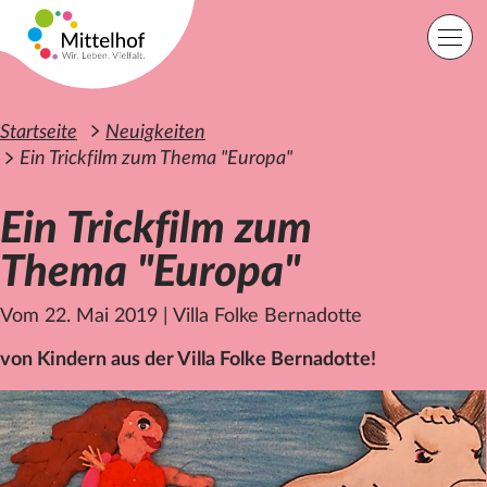
Zum Hauptinhalt der Seite springen
Einfache Sprache
Sprache
Startseite
Neuigkeiten
Ein Trickfilm zum Thema "Europa"
Ein Trickfilm zum
Lage
Kontakt
Suche
Thema "Europa"
Vom 22. Mai 2019
|
Villa Folke Bernadotte
Startseite
Angebote
von Kindern aus der Villa Folke Bernadotte!
Orte
Engagement
Über uns
Karriere
Spenden