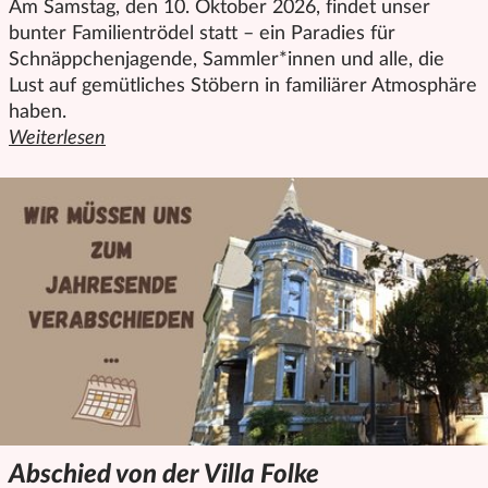
Am Samstag, den 10. Oktober 2026, findet unser
bunter Familientrödel statt – ein Paradies für
Schnäppchenjagende, Sammler*innen und alle, die
Lust auf gemütliches Stöbern in familiärer Atmosphäre
haben.
Weiterlesen
den ganzen Artikel "Trödelmarkt: Großer Familientrödel am
Abschied von der Villa Folke