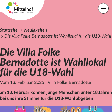
Zum Hauptinhalt der Seite springen
Einfache Sprache
Sprache
Startseite
Neuigkeiten
Die Villa Folke Bernadotte ist Wahllokal für die U18-Wahl
Die Villa Folke
Lage
Kontakt
Suche
Bernadotte ist Wahllokal
für die U18-Wahl
Startseite
Angebote
Vom 13. Februar 2025
|
Villa Folke Bernadotte
Orte
Engagement
am 13. Februar können junge Menschen unter 18 Jahren
Über uns
bei uns ihre Stimme für die U18-Wahl abgeben
Karriere
Spenden