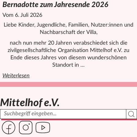
Bernadotte zum Jahresende 2026
Vom 6. Juli 2026
Liebe Kinder, Jugendliche, Familien, Nutzer:innen und
Nachbarschaft der Villa,
nach nun mehr 20 Jahren verabschiedet sich die
zivilgesellschaftliche Organisation
Mittelhof
e.V. zu
Ende dieses Jahres von diesem wunderschönen
Standort in …
Weiterlesen
den ganzen Artikel "Abschied von der Villa Folke Bernado
Mittelhof e.V.
Suchbegriff
Such
Link zur Seite des Mittelhof auf Facebook
Link zur Seite des Mittelhof auf Instagram
Link zur Seite des Mittelhof auf Youtube