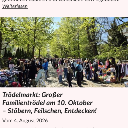
Weiterlesen
den ganzen Artikel "Familienangebote in der Kitaschließzei
Trödelmarkt: Großer
Familientrödel am 10. Oktober
– Stöbern, Feilschen, Entdecken!
Vom 4. August 2026