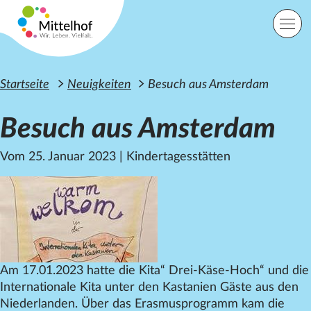
Zum Hauptinhalt der Seite springen
Einfache Sprache
Sprache
Startseite
Neuigkeiten
Besuch aus Amsterdam
Besuch aus Amsterdam
Lage
Kontakt
Suche
Vom 25. Januar 2023
|
Kindertagesstätten
Startseite
Angebote
Orte
Engagement
Über uns
Am 17.01.2023 hatte die Kita“ Drei-Käse-Hoch“ und die
Karriere
Internationale Kita unter den Kastanien Gäste aus den
Spenden
Niederlanden. Über das Erasmusprogramm kam die