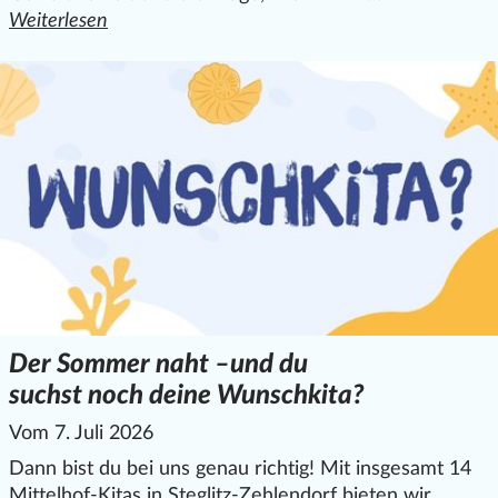
Weiterlesen
den ganzen Artikel "Friedensprojekt „Frieden jetzt“ bei 
Der Sommer naht –und du
suchst noch deine Wunschkita?
Vom 7. Juli 2026
Dann bist du bei uns genau richtig! Mit insgesamt 14
Mittelhof-Kitas in Steglitz-Zehlendorf bieten wir