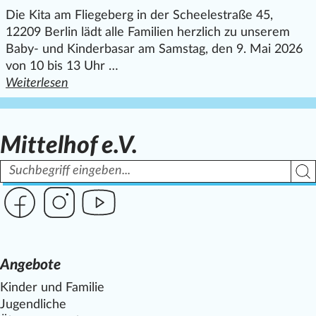
Die Kita am Fliegeberg in der Scheelestraße 45,
12209 Berlin lädt alle Familien herzlich zu unserem
Baby- und Kinderbasar am Samstag, den 9. Mai 2026
von 10 bis 13 Uhr …
Weiterlesen
den ganzen Artikel "Baby- und Kinderbasar am Fliegeberg
Mittelhof e.V.
Suchbegriff
Such
Link zur Seite des Mittelhof auf Facebook
Link zur Seite des Mittelhof auf Instagram
Link zur Seite des Mittelhof auf Youtube
Angebote
Kinder und Familie
Jugendliche