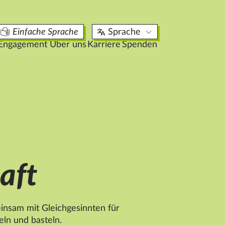
aktuelle Stellenangebote
Einfache Sprache
Sprache
21
Engagement
Über uns
Karriere
Spenden
aft
insam mit Gleichgesinnten für
eln und basteln.