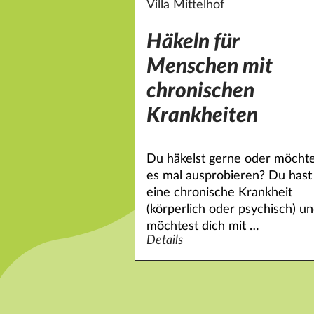
Villa Mittelhof
Häkeln für
Menschen mit
chronischen
Krankheiten
Du häkelst gerne oder möchte
es mal ausprobieren? Du hast
eine chronische Krankheit
(körperlich oder psychisch) u
möchtest dich mit …
Details
zum Angebot Häkeln für Mensch