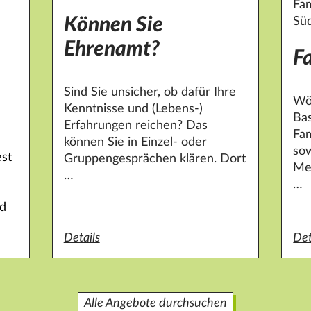
Fam
Können Sie
Sü
Ehrenamt?
F
Sind Sie unsicher, ob dafür Ihre
Wöc
Kenntnisse und (Lebens-)
Bas
Erfahrungen reichen? Das
Fam
können Sie in Einzel- oder
so
st
Gruppengesprächen klären. Dort
Me
…
…
nd
en mit chronischen Krankheiten
Details
zum Angebot Können Sie Ehrenamt?
Det
zum
Alle Angebote durchsuchen