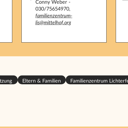
Conny Weber -
030/75654970,
familienzentrum-
lis@mittelhof.org
tzung
Eltern & Familien
Familienzentrum Lichterf