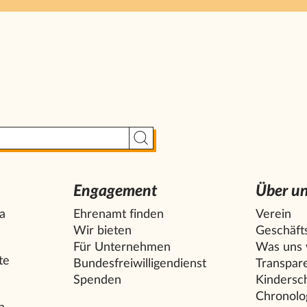
Suche starten
Engagement
Über u
la
Ehrenamt finden
Verein
Wir bieten
Geschäfts
Für Unternehmen
Was uns w
te
Bundesfreiwilligendienst
Transpar
s
Spenden
Kindersc
Chronolo