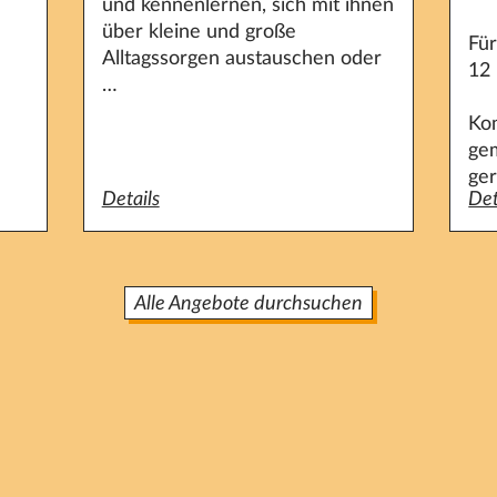
und kennenlernen, sich mit ihnen
über kleine und große
Für
Alltagssorgen austauschen oder
12
…
Ko
ge
ger
auengruppe in Lichterfelde-Süd
Details
zum Angebot Eltern-Kind-Frühstück
Det
zum
Alle Angebote durchsuchen