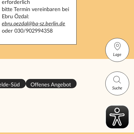
erforderlich
bitte Termin vereinbaren bei
Ebru Özdal:
ebru.oezdal@ba-sz.berlin.de
oder 030/902994358
Lage
elde-Süd
Offenes Angebot
Suche